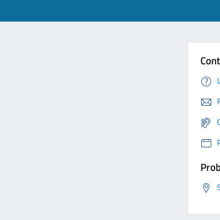
Cont
Prob