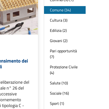
Comune (34)
Cultura (3)
Edilizia (2)
Giovani (2)
Pari opportunità
(7)
censimento dei
li
Protezione Civile
(4)
eliberazione del
Salute (10)
ale n° 26 del
Sociale (16)
uccessive
giornemento
Sport (1)
 tipologia C -