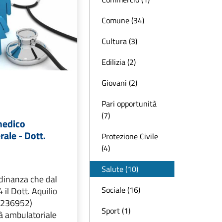
Comune (34)
Cultura (3)
Edilizia (2)
Giovani (2)
Pari opportunità
(7)
medico
ale - Dott.
Protezione Civile
(4)
Salute (10)
adinanza che dal
Sociale (16)
il Dott. Aquilio
-5236952)
Sport (1)
tà ambulatoriale