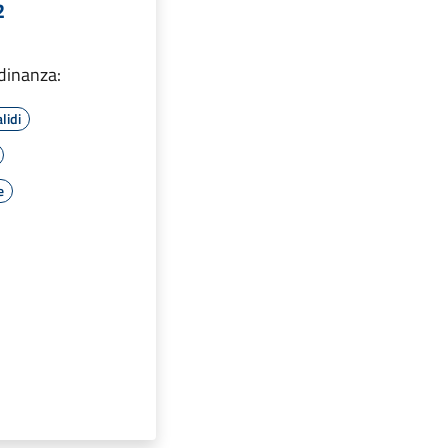
2
adinanza:
lidi
e