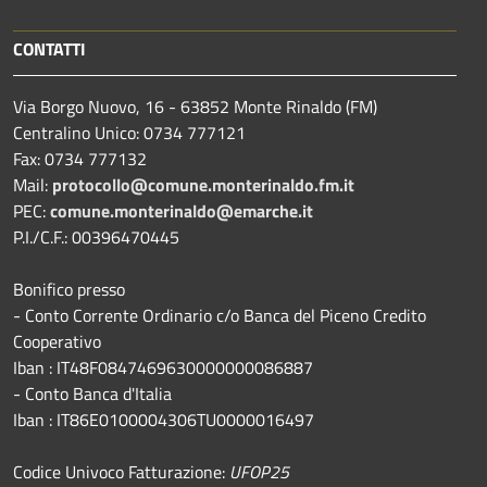
CONTATTI
Via Borgo Nuovo, 16 - 63852 Monte Rinaldo (FM)
Centralino Unico: 0734 777121
Fax: 0734 777132
Mail:
protocollo@comune.monterinaldo.fm.it
PEC:
comune.monterinaldo@emarche.it
P.I./C.F.: 00396470445
Bonifico presso
​- Conto Corrente Ordinario c/o Banca del Piceno Credito
Cooperativo
Iban : IT48F0847469630000000086887
- Conto Banca d'Italia
Iban : IT86E0100004306TU0000016497
Codice Univoco Fatturazione:
UFOP25