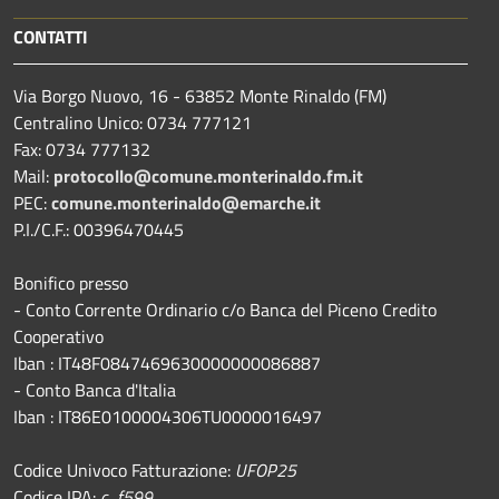
CONTATTI
Via Borgo Nuovo, 16 - 63852 Monte Rinaldo (FM)
Centralino Unico: 0734 777121
Fax: 0734 777132
Mail:
protocollo@comune.monterinaldo.fm.it
PEC:
comune.monterinaldo@emarche.it
P.I./C.F.: 00396470445
Bonifico presso
​- Conto Corrente Ordinario c/o Banca del Piceno Credito
Cooperativo
Iban : IT48F0847469630000000086887
- Conto Banca d'Italia
Iban : IT86E0100004306TU0000016497
Codice Univoco Fatturazione:
UFOP25
Codice IPA:
c_f599