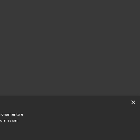
×
nzionamento e
nformazioni