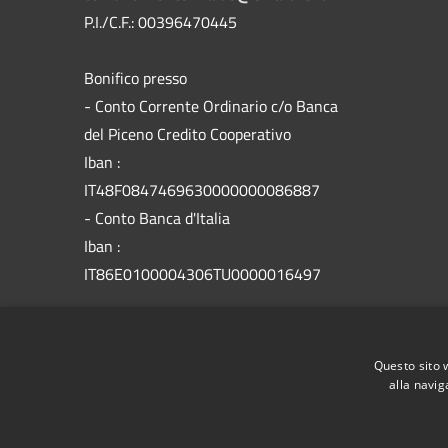
P.I./C.F.: 00396470445
Bonifico presso
​- Conto Corrente Ordinario c/o Banca
del Piceno Credito Cooperativo
Iban :
IT48F0847469630000000086887
- Conto Banca d'Italia
Iban :
IT86E0100004306TU0000016497
Codice Univoco Fatturazione:
UFOP25
Codice IPA:
c_f599
Questo sito 
alla navig