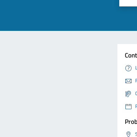
Cont
Prob