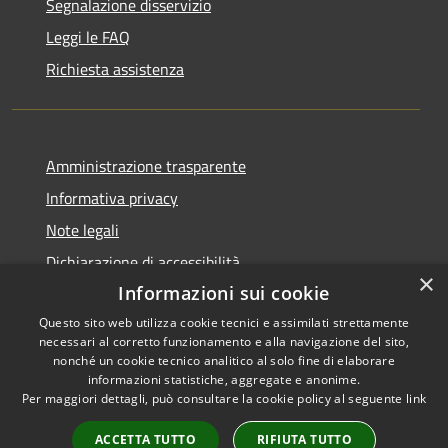
Segnalazione disservizio
Leggi le FAQ
Richiesta assistenza
Amministrazione trasparente
Informativa privacy
Note legali
Dichiarazione di accessibilità
×
Informazioni sui cookie
Questo sito web utilizza cookie tecnici e assimilati strettamente
necessari al corretto funzionamento e alla navigazione del sito,
RSS
Copyright © 2026 • Comune di
nonché un cookie tecnico analitico al solo fine di elaborare
informazioni statistiche, aggregate e anonime.
Accessibilità
Monte Rinaldo • Powered by
Per maggiori dettagli, può consultare la cookie policy al seguente
link
Privacy
Municipium
Accesso
•
Cookie
redazione
ACCETTA TUTTO
RIFIUTA TUTTO