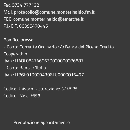
Fax: 0734 777132
Mail:
protocollo@comune.monterinaldo.fm.it
PEC:
comune.monterinaldo@emarche.it
P.I./C.F.: 00396470445
Bonifico presso
​- Conto Corrente Ordinario c/o Banca del Piceno Credito
Cooperativo
Iban : IT48F0847469630000000086887
- Conto Banca d'Italia
Iban : IT86E0100004306TU0000016497
Codice Univoco Fatturazione:
UFOP25
Codice IPA:
c_f599
Prenotazione appuntamento