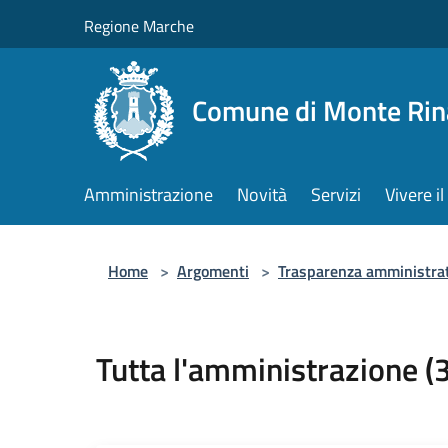
Salta al contenuto principale
Regione Marche
Comune di Monte Rin
Amministrazione
Novità
Servizi
Vivere 
Home
>
Argomenti
>
Trasparenza amministra
Tutta l'amministrazione (3