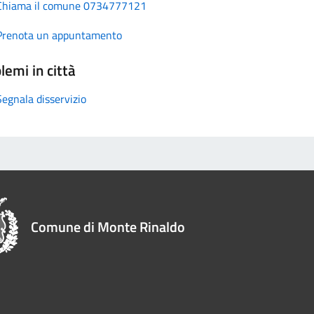
Chiama il comune 0734777121
Prenota un appuntamento
lemi in città
Segnala disservizio
Comune di Monte Rinaldo