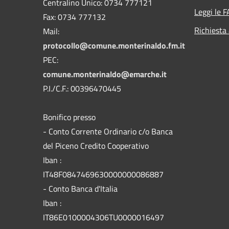
Centralino Unico: 0734 777121
Leggi le 
Fax: 0734 777132
Richiesta
Mail:
protocollo@comune.monterinaldo.fm.it
PEC:
comune.monterinaldo@emarche.it
P.I./C.F.: 00396470445
Bonifico presso
​- Conto Corrente Ordinario c/o Banca
del Piceno Credito Cooperativo
Iban :
IT48F0847469630000000086887
- Conto Banca d'Italia
Iban :
IT86E0100004306TU0000016497