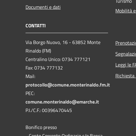
Turismo
Documenti e dati
Mobilità e
CONTATTI
Via Borgo Nuovo, 16 - 63852 Monte
Prenotaz
Rinaldo (FM)
Segnalazi
Centralino Unico: 0734 777121
Leggi le 
Fax: 0734 777132
Richiesta
Mail:
protocollo@comune.monterinaldo.fm.it
PEC:
comune.monterinaldo@emarche.it
P.I./C.F.: 00396470445
Bonifico presso
​- Conto Corrente Ordinario c/o Banca