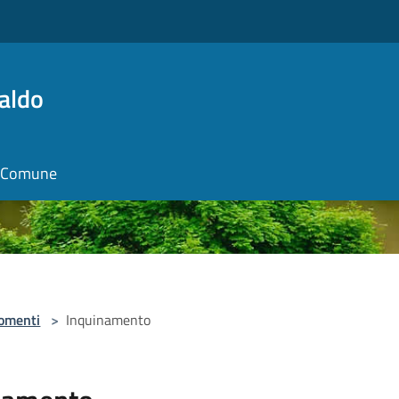
aldo
il Comune
omenti
>
Inquinamento