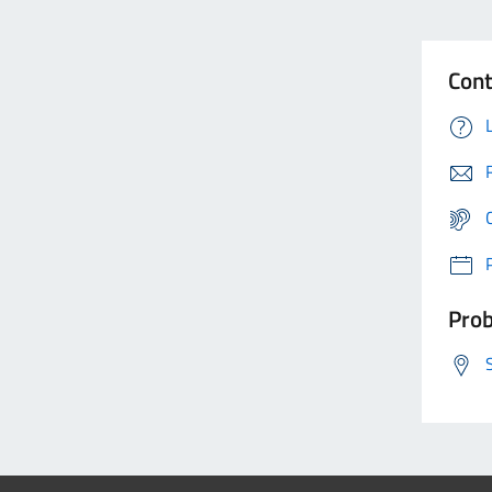
Cont
Prob