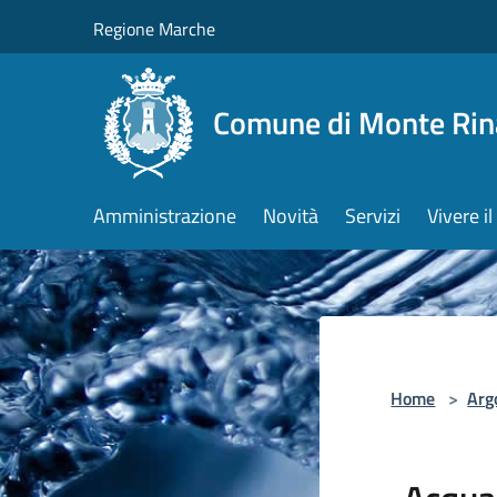
Salta al contenuto principale
Regione Marche
Comune di Monte Rin
Amministrazione
Novità
Servizi
Vivere 
Home
>
Arg