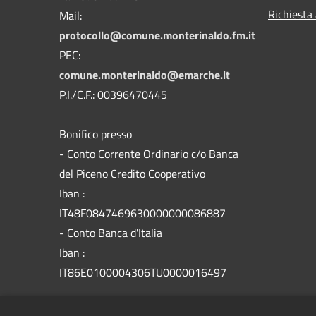
Richiesta
Mail:
protocollo@comune.monterinaldo.fm.it
PEC:
comune.monterinaldo@emarche.it
P.I./C.F.: 00396470445
Bonifico presso
​- Conto Corrente Ordinario c/o Banca
del Piceno Credito Cooperativo
Iban :
IT48F0847469630000000086887
- Conto Banca d'Italia
Iban :
IT86E0100004306TU0000016497
Codice Univoco Fatturazione:
UFOP25