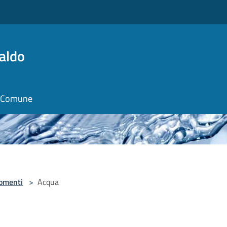
aldo
il Comune
omenti
>
Acqua