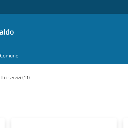
aldo
il Comune
tti i servizi (11)