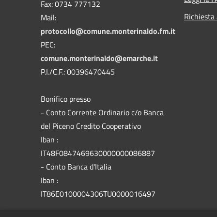
Fax: 0734 777132
Richiesta
Mail:
protocollo@comune.monterinaldo.fm.it
PEC:
comune.monterinaldo@emarche.it
P.I./C.F.: 00396470445
Bonifico presso
​- Conto Corrente Ordinario c/o Banca
del Piceno Credito Cooperativo
Iban :
IT48F0847469630000000086887
- Conto Banca d'Italia
Iban :
IT86E0100004306TU0000016497