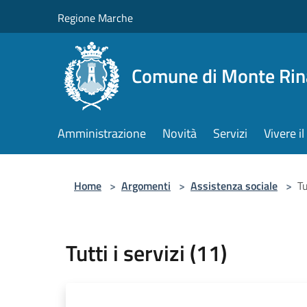
Salta al contenuto principale
Regione Marche
Comune di Monte Rin
Amministrazione
Novità
Servizi
Vivere 
Home
>
Argomenti
>
Assistenza sociale
>
Tu
Tutti i servizi (11)