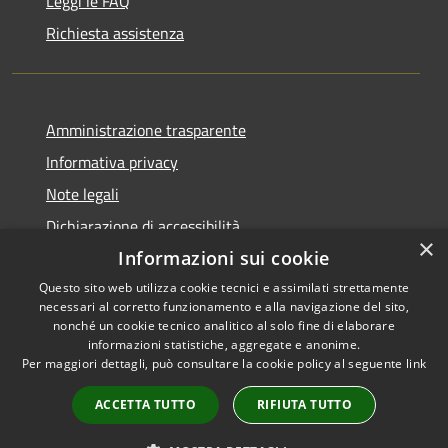
Leggi le FAQ
Richiesta assistenza
Amministrazione trasparente
Informativa privacy
Note legali
Dichiarazione di accessibilità
×
Informazioni sui cookie
Questo sito web utilizza cookie tecnici e assimilati strettamente
necessari al corretto funzionamento e alla navigazione del sito,
RSS
Copyright © 2026 • Comune di
nonché un cookie tecnico analitico al solo fine di elaborare
informazioni statistiche, aggregate e anonime.
Accessibilità
Monte Rinaldo • Powered by
Per maggiori dettagli, può consultare la cookie policy al seguente
link
Privacy
Municipium
Accesso
•
Cookie
redazione
ACCETTA TUTTO
RIFIUTA TUTTO
Mappa del sito