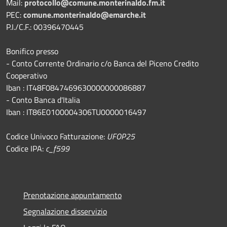
Mail:
protocollo@comune.monterinaldo.fm.it
PEC:
comune.monterinaldo@emarche.it
P.I./C.F.: 00396470445
Bonifico presso
​- Conto Corrente Ordinario c/o Banca del Piceno Credito
Cooperativo
Iban : IT48F0847469630000000086887
- Conto Banca d'Italia
Iban : IT86E0100004306TU0000016497
Codice Univoco Fatturazione:
UFOP25
Codice IPA:
c_f599
Prenotazione appuntamento
Segnalazione disservizio