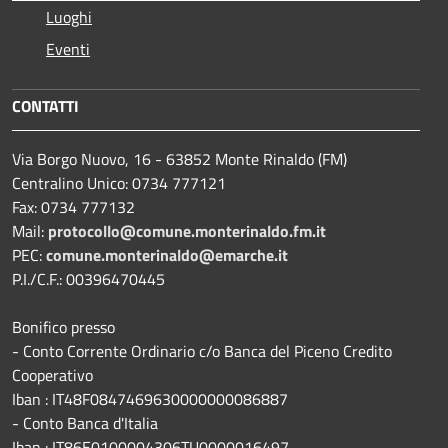
Luoghi
Eventi
CONTATTI
Via Borgo Nuovo, 16 - 63852 Monte Rinaldo (FM)
Centralino Unico: 0734 777121
Fax: 0734 777132
Mail:
protocollo@comune.monterinaldo.fm.it
PEC:
comune.monterinaldo@emarche.it
P.I./C.F.: 00396470445
Bonifico presso
​- Conto Corrente Ordinario c/o Banca del Piceno Credito
Cooperativo
Iban : IT48F0847469630000000086887
- Conto Banca d'Italia
Iban : IT86E0100004306TU0000016497