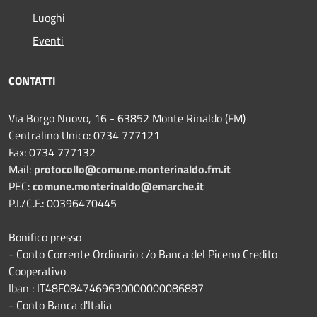
Luoghi
Eventi
CONTATTI
Via Borgo Nuovo, 16 - 63852 Monte Rinaldo (FM)
Centralino Unico: 0734 777121
Fax: 0734 777132
Mail:
protocollo@comune.monterinaldo.fm.it
PEC:
comune.monterinaldo@emarche.it
P.I./C.F.: 00396470445
Bonifico presso
​- Conto Corrente Ordinario c/o Banca del Piceno Credito
Cooperativo
Iban : IT48F0847469630000000086887
- Conto Banca d'Italia