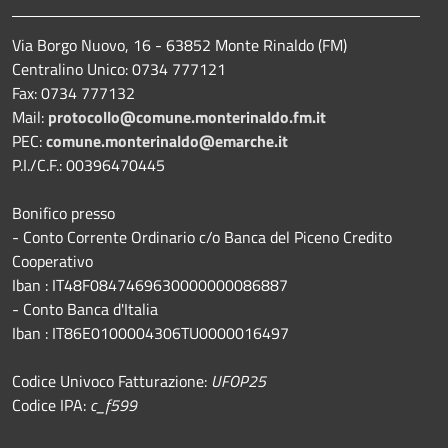
Via Borgo Nuovo, 16 - 63852 Monte Rinaldo (FM)
Centralino Unico: 0734 777121
Fax: 0734 777132
Mail:
protocollo@comune.monterinaldo.fm.it
PEC:
comune.monterinaldo@emarche.it
P.I./C.F.: 00396470445
Bonifico presso
​- Conto Corrente Ordinario c/o Banca del Piceno Credito
Cooperativo
Iban : IT48F0847469630000000086887
- Conto Banca d'Italia
Iban : IT86E0100004306TU0000016497
Codice Univoco Fatturazione:
UFOP25
Codice IPA:
c_f599