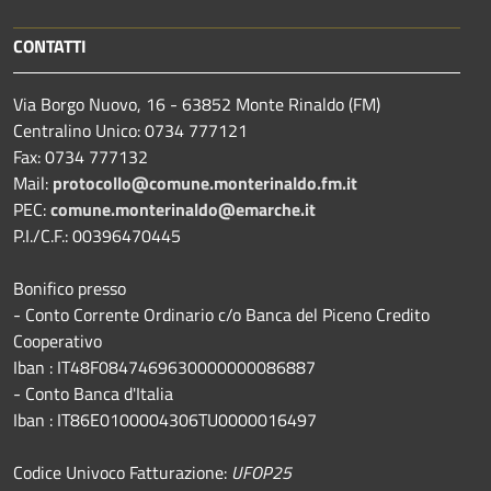
CONTATTI
Via Borgo Nuovo, 16 - 63852 Monte Rinaldo (FM)
Centralino Unico: 0734 777121
Fax: 0734 777132
Mail:
protocollo@comune.monterinaldo.fm.it
PEC:
comune.monterinaldo@emarche.it
P.I./C.F.: 00396470445
Bonifico presso
​- Conto Corrente Ordinario c/o Banca del Piceno Credito
Cooperativo
Iban : IT48F0847469630000000086887
- Conto Banca d'Italia
Iban : IT86E0100004306TU0000016497
Codice Univoco Fatturazione:
UFOP25