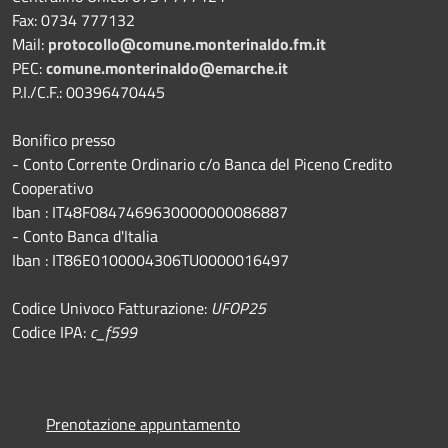
Fax: 0734 777132
Mail:
protocollo@comune.monterinaldo.fm.it
PEC:
comune.monterinaldo@emarche.it
P.I./C.F.: 00396470445
Bonifico presso
​- Conto Corrente Ordinario c/o Banca del Piceno Credito
Cooperativo
Iban : IT48F0847469630000000086887
- Conto Banca d'Italia
Iban : IT86E0100004306TU0000016497
Codice Univoco Fatturazione:
UFOP25
Codice IPA:
c_f599
Prenotazione appuntamento