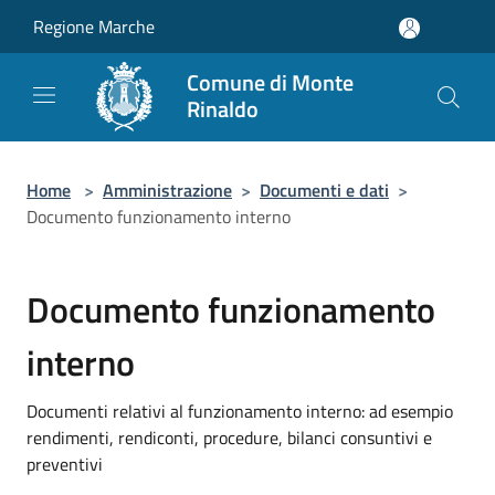
Salta al contenuto principale
Regione Marche
Comune di Monte
Rinaldo
Home
>
Amministrazione
>
Documenti e dati
>
Documento funzionamento interno
Documento funzionamento
interno
Documenti relativi al funzionamento interno: ad esempio
rendimenti, rendiconti, procedure, bilanci consuntivi e
preventivi