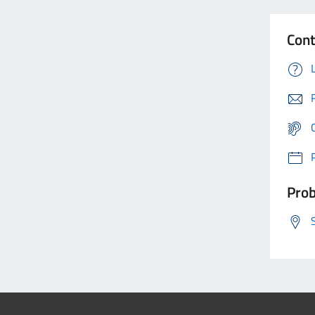
Cont
Prob