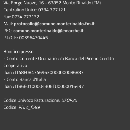
Via Borgo Nuovo, 16 - 63852 Monte Rinaldo (FM)
Centralino Unico: 0734 777121
Fax: 0734 777132
Mail:
protocollo@comune.monterinaldo.fm.it
PEC:
comune.monterinaldo@emarche.it
P.I./C.F.: 00396470445
Bonifico presso
​- Conto Corrente Ordinario c/o Banca del Piceno Credito
Cooperativo
Iban : IT48F0847469630000000086887
- Conto Banca d'Italia
Iban : IT86E0100004306TU0000016497
Codice Univoco Fatturazione:
UFOP25
Codice IPA:
c_f599