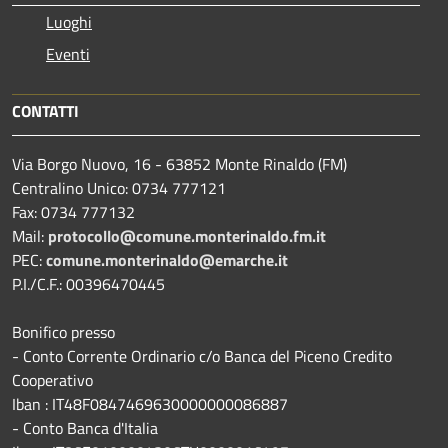
Luoghi
Eventi
CONTATTI
Via Borgo Nuovo, 16 - 63852 Monte Rinaldo (FM)
Centralino Unico: 0734 777121
Fax: 0734 777132
Mail:
protocollo@comune.monterinaldo.fm.it
PEC:
comune.monterinaldo@emarche.it
P.I./C.F.: 00396470445
Bonifico presso
​- Conto Corrente Ordinario c/o Banca del Piceno Credito
Cooperativo
Iban : IT48F0847469630000000086887
- Conto Banca d'Italia