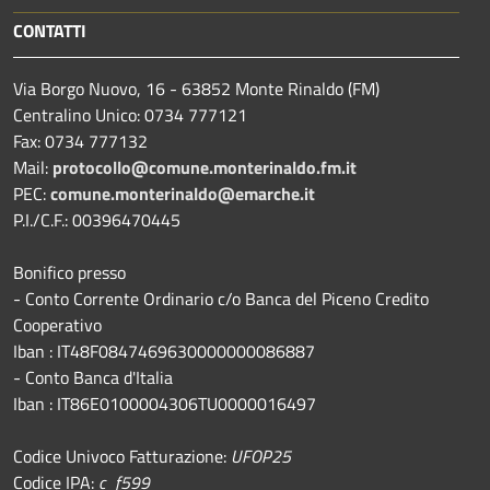
CONTATTI
Via Borgo Nuovo, 16 - 63852 Monte Rinaldo (FM)
Centralino Unico: 0734 777121
Fax: 0734 777132
Mail:
protocollo@comune.monterinaldo.fm.it
PEC:
comune.monterinaldo@emarche.it
P.I./C.F.: 00396470445
Bonifico presso
​- Conto Corrente Ordinario c/o Banca del Piceno Credito
Cooperativo
Iban : IT48F0847469630000000086887
- Conto Banca d'Italia
Iban : IT86E0100004306TU0000016497
Codice Univoco Fatturazione:
UFOP25
Codice IPA:
c_f599