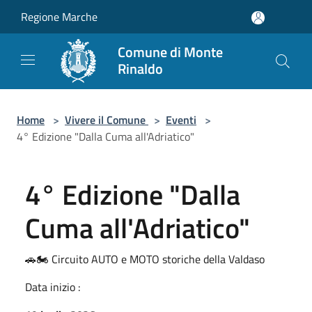
Salta al contenuto principale
Regione Marche
Comune di Monte
Rinaldo
Home
>
Vivere il Comune
>
Eventi
>
4° Edizione "Dalla Cuma all'Adriatico"
4° Edizione "Dalla
Cuma all'Adriatico"
🚗🏍️ Circuito AUTO e MOTO storiche della Valdaso
Data inizio :